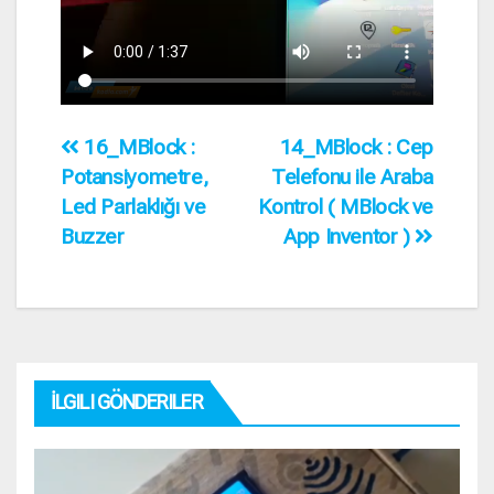
16_MBlock :
14_MBlock : Cep
Potansiyometre,
Telefonu ile Araba
Led Parlaklığı ve
Kontrol ( MBlock ve
Buzzer
App Inventor )
İLGILI GÖNDERILER